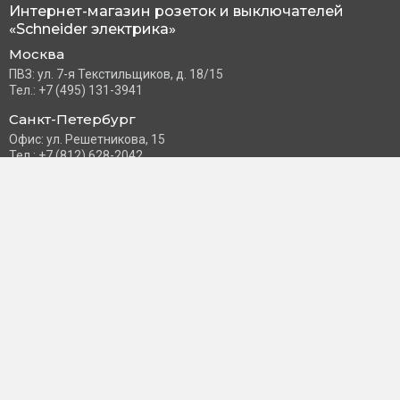
Интернет-магазин розеток и выключателей
«Schneider электрика»
Москва
ПВЗ: ул. 7-я Текстильщиков, д. 18/15
Тел.: +7 (495) 131-3941
Санкт-Петербург
Офис: ул. Решетникова, 15
Тел.: +7 (812) 628-2042
Часы работы: Пн–Пт с 10:00 до 18:00
info@schneider-russia.ru
Разделы сайта
Правила оплаты банковской картой
Возврат и обмен товара
Новости компании
О бренде
Политика конфиденциальности
Согласие на обработку персональных данных
Доставка и оплата