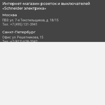
Интернет-магазин розеток и выключателей
«Schneider электрика»
Москва
ПВЗ: ул. 7-я Текстильщиков, д. 18/15
Тел.: +7 (495) 131-3941
Санкт-Петербург
Офис: ул. Решетникова, 15
Тел.: +7 (812) 628-2042
Часы работы: Пн–Пт с 10:00 до 18:00
info@schneider-russia.ru
Разделы сайта
Правила оплаты банковской картой
Возврат и обмен товара
Новости компании
О бренде
Политика конфиденциальности
Согласие на обработку персональных данных
Доставка и оплата