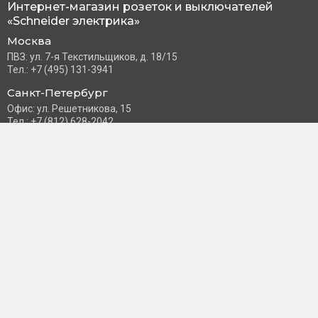
Интернет-магазин розеток и выключателей
«Schneider электрика»
Москва
ПВЗ: ул. 7-я Текстильщиков, д. 18/15
Тел.: +7 (495) 131-3941
Санкт-Петербург
Офис: ул. Решетникова, 15
Тел.: +7 (812) 628-2042
Часы работы: Пн–Пт с 10:00 до 18:00
info@schneider-russia.ru
Разделы сайта
Правила оплаты банковской картой
Возврат и обмен товара
Новости компании
О бренде
Политика конфиденциальности
Согласие на обработку персональных данных
Доставка и оплата