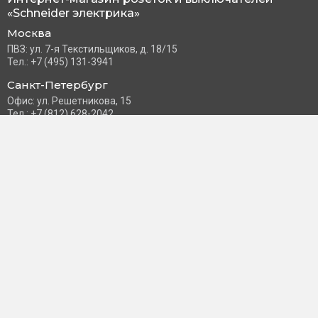
«Schneider электрика»
Москва
ПВЗ: ул. 7-я Текстильщиков, д. 18/15
Тел.: +7 (495) 131-3941
Санкт-Петербург
Офис: ул. Решетникова, 15
Тел.: +7 (812) 628-2042
Часы работы: Пн–Пт с 10:00 до 18:00
info@schneider-russia.ru
Разделы сайта
Правила оплаты банковской картой
Возврат и обмен товара
Новости компании
О бренде
Политика конфиденциальности
Согласие на обработку персональных данных
Доставка и оплата
Контакты