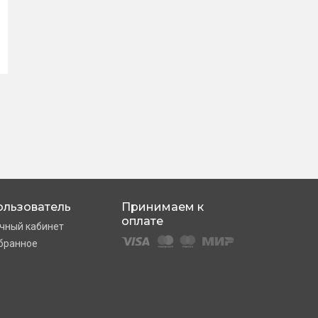
ользователь
Принимаем к
оплате
чный кабинет
бранное