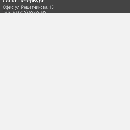
Санкт-Петербург
Офис: ул. Решетникова, 15
Тел.: +7 (812) 628-2042
Часы работы: Пн–Пт с 10:00 до 18:00
info@schneider-russia.ru
Разделы сайта
Правила оплаты банковской картой
Возврат и обмен товара
Новости компании
О бренде
Политика конфиденциальности
Согласие на обработку персональных данных
Доставка и оплата
Контакты
Пользователь
Личный кабинет
Избранное
Принимаем к оплате