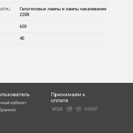
Галогеновые лампы и лампы накаливания
МЕРА)
220В
600
40
ользователь
Принимаем к
оплате
чный кабинет
бранное