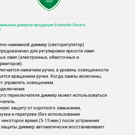
иальным дилером продукции Schneider Electric
)
тно-нажимной диммер (светорегулятор)
предназначен для регулировки яркости ламп
ных ламп (электронных, обмоточных и
рматоров).
лючается нажатием ручки, а уровень освещенности
руется вращением ручки. Когда лампы включены,
т управлять освещением.
одключения.
ого переключателя диммер может использоваться
чатель.
нную защиту от короткого замыкания,
рузки и перегрева (без использования
 некоторое время (5-15 мин.) после устранения
 защиты диммер автоматически восстанавливает