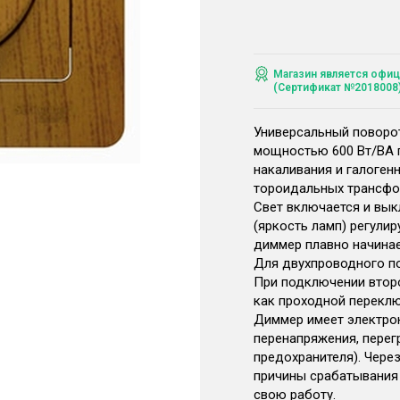
Магазин является офиц
(Сертификат №2018008
Универсальный поворо
мощностью 600 Вт/ВА 
накаливания и галоген
тороидальных трансфо
Свет включается и вык
(яркость ламп) регули
диммер плавно начинае
Для двухпроводного п
При подключении втор
как проходной переклю
Диммер имеет электро
перенапряжения, перег
предохранителя). Через
причины срабатывания
свою работу.