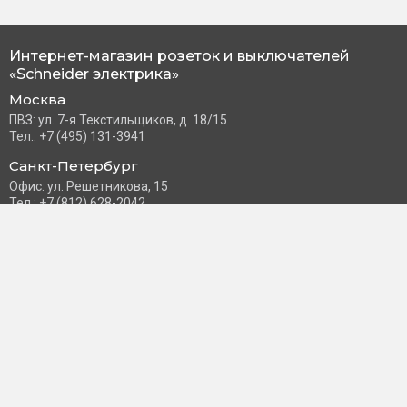
Интернет-магазин розеток и выключателей
«Schneider электрика»
Москва
ПВЗ: ул. 7-я Текстильщиков, д. 18/15
Тел.: +7 (495) 131-3941
Санкт-Петербург
Офис: ул. Решетникова, 15
Тел.: +7 (812) 628-2042
Часы работы: Пн–Пт с 10:00 до 18:00
info@schneider-russia.ru
Разделы сайта
Правила оплаты банковской картой
Возврат и обмен товара
Новости компании
О бренде
Политика конфиденциальности