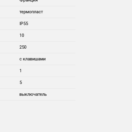
Франция
термопласт
IP55
10
250
с клавишами
1
5
выключатель