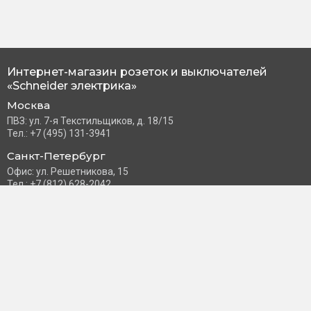
Интернет-магазин розеток и выключателей
«Schneider электрика»
Москва
ПВЗ: ул. 7-я Текстильщиков, д. 18/15
Тел.: +7 (495) 131-3941
Санкт-Петербург
Офис: ул. Решетникова, 15
Тел.: +7 (812) 628-2042
Часы работы: Пн–Пт с 10:00 до 18:00
info@schneider-russia.ru
Разделы сайта
Правила оплаты банковской картой
Возврат и обмен товара
Новости компании
О бренде