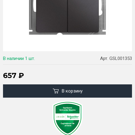
В наличии
1 шт.
Арт. GSL001353
657
₽
В корзину