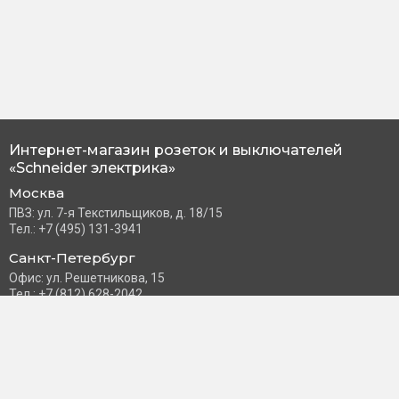
Интернет-магазин розеток и выключателей
«Schneider электрика»
Москва
ПВЗ: ул. 7-я Текстильщиков, д. 18/15
Тел.: +7 (495) 131-3941
Санкт-Петербург
Офис: ул. Решетникова, 15
Тел.: +7 (812) 628-2042
Часы работы: Пн–Пт с 10:00 до 18:00
info@schneider-russia.ru
Разделы сайта
Правила оплаты банковской картой