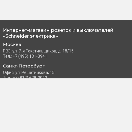
Интернет-магазин розеток и выключателей
«Schneider электрика»
Москва
ПВЗ: ул. 7-я Текстильщиков, д. 18/15
Тел.: +7 (495) 131-3941
Санкт-Петербург
Офис: ул. Решетникова, 15
Тел.: +7 (812) 628-2042
Часы работы: Пн–Пт с 10:00 до 18:00
info@schneider-russia.ru
Разделы сайта
Правила оплаты банковской картой
Возврат и обмен товара
Новости компании
О бренде