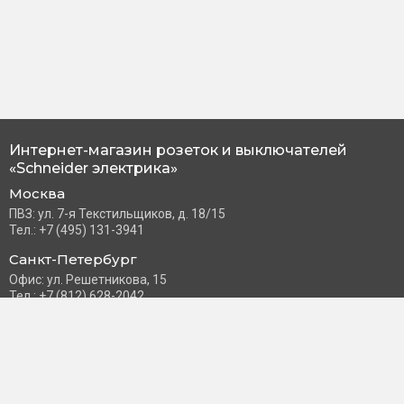
Интернет-магазин розеток и выключателей
«Schneider электрика»
Москва
ПВЗ: ул. 7-я Текстильщиков, д. 18/15
Тел.: +7 (495) 131-3941
Санкт-Петербург
Офис: ул. Решетникова, 15
Тел.: +7 (812) 628-2042
Часы работы: Пн–Пт с 10:00 до 18:00
info@schneider-russia.ru
Разделы сайта
Правила оплаты банковской картой