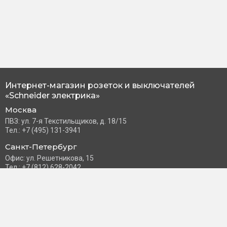
Интернет-магазин розеток и выключателей
«Schneider электрика»
Москва
ПВЗ: ул. 7-я Текстильщиков, д. 18/15
Тел.: +7 (495) 131-3941
Санкт-Петербург
Офис: ул. Решетникова, 15
Тел.: +7 (812) 628-2042
Часы работы: Пн–Пт с 10:00 до 18:00
info@schneider-russia.ru
Разделы сайта
Правила оплаты банковской картой