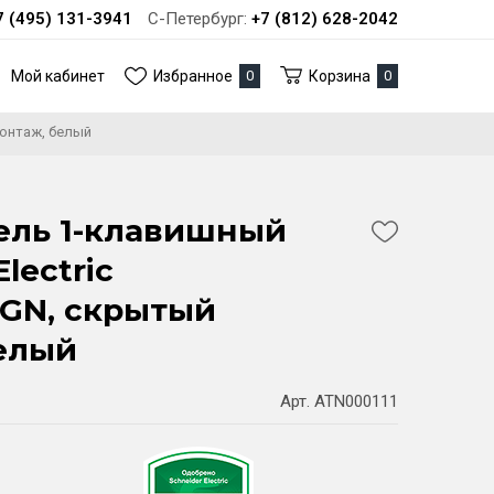
7 (495) 131-3941
С-Петербург:
+7 (812) 628-2042
Мой кабинет
Избранное
0
Корзина
0
монтаж, белый
ель 1-клавишный
lectric
GN, скрытый
елый
Арт. ATN000111