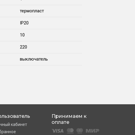
термопласт
IP20
10
220
выключатель
ользователь
Принимаем к
оплате
чный кабинет
бранное