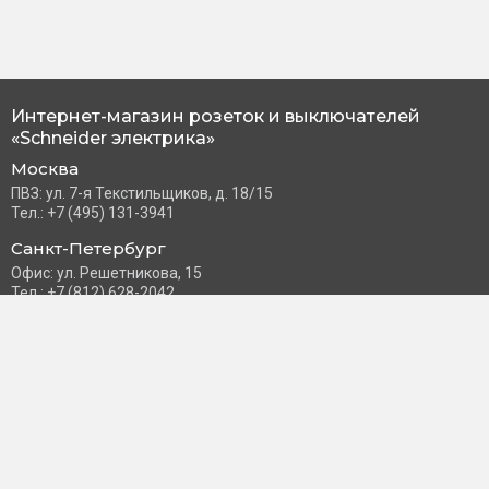
Интернет-магазин розеток и выключателей
«Schneider электрика»
Москва
ПВЗ: ул. 7-я Текстильщиков, д. 18/15
Тел.: +7 (495) 131-3941
Санкт-Петербург
Офис: ул. Решетникова, 15
Тел.: +7 (812) 628-2042
Часы работы: Пн–Пт с 10:00 до 18:00
info@schneider-russia.ru
Разделы сайта
Правила оплаты банковской картой
Возврат и обмен товара
Новости компании
О бренде