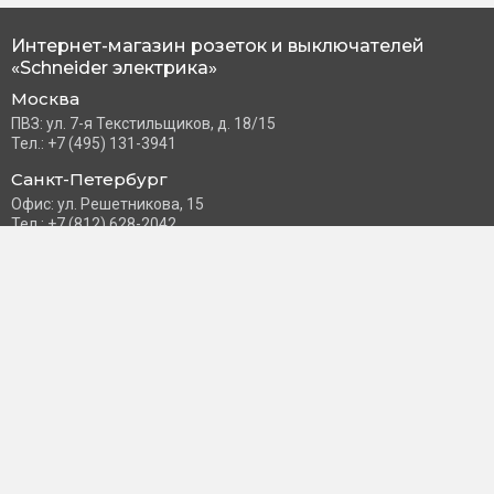
Интернет-магазин розеток и выключателей
«Schneider электрика»
Москва
ПВЗ: ул. 7-я Текстильщиков, д. 18/15
Тел.: +7 (495) 131-3941
Санкт-Петербург
Офис: ул. Решетникова, 15
Тел.: +7 (812) 628-2042
Часы работы: Пн–Пт с 10:00 до 18:00
info@schneider-russia.ru
Разделы сайта
Правила оплаты банковской картой
Возврат и обмен товара
Новости компании
О бренде
Политика конфиденциальности
Согласие на обработку персональных данных