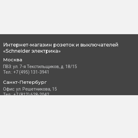
Интернет-магазин розеток и выключателей
«Schneider электрика»
Москва
ПВЗ: ул. 7-я Текстильщиков, д. 18/15
Тел.: +7 (495) 131-3941
Санкт-Петербург
Офис: ул. Решетникова, 15
Тел.: +7 (812) 628-2042
Часы работы: Пн–Пт с 10:00 до 18:00
info@schneider-russia.ru
Разделы сайта
Правила оплаты банковской картой
Возврат и обмен товара