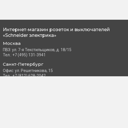
Интернет-магазин розеток и выключателей
«Schneider электрика»
Москва
ПВЗ: ул. 7-я Текстильщиков, д. 18/15
Тел.: +7 (495) 131-3941
Санкт-Петербург
Офис: ул. Решетникова, 15
Тел.: +7 (812) 628-2042
Часы работы: Пн–Пт с 10:00 до 18:00
info@schneider-russia.ru
Разделы сайта
Правила оплаты банковской картой
Возврат и обмен товара
Новости компании
О бренде