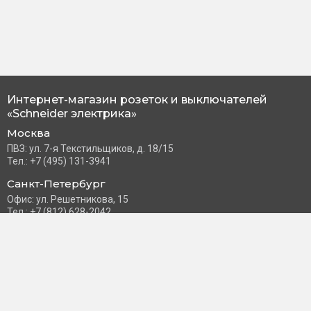
Интернет-магазин розеток и выключателей
«Schneider электрика»
Москва
ПВЗ: ул. 7-я Текстильщиков, д. 18/15
Тел.: +7 (495) 131-3941
Санкт-Петербург
Офис: ул. Решетникова, 15
Тел.: +7 (812) 628-2042
Часы работы: Пн–Пт с 10:00 до 18:00
info@schneider-russia.ru
Разделы сайта
Правила оплаты банковской картой
Возврат и обмен товара