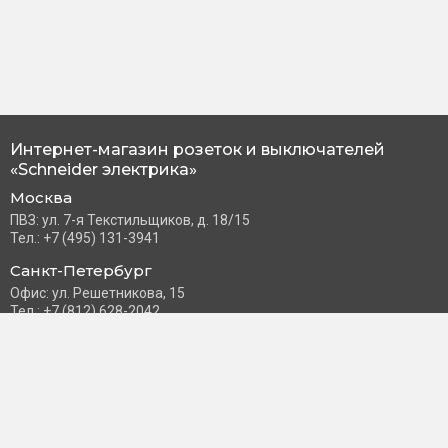
Интернет-магазин розеток и выключателей
«Schneider электрика»
Москва
ПВЗ: ул. 7-я Текстильщиков, д. 18/15
Тел.: +7 (495) 131-3941
Санкт-Петербург
Офис: ул. Решетникова, 15
Тел.: +7 (812) 628-2042
Часы работы: Пн–Пт с 10:00 до 18:00
info@schneider-russia.ru
Разделы сайта
Правила оплаты банковской картой
Возврат и обмен товара