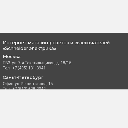
Интернет-магазин розеток и выключателей
«Schneider электрика»
Москва
ПВЗ: ул. 7-я Текстильщиков, д. 18/15
Тел.: +7 (495) 131-3941
Санкт-Петербург
Офис: ул. Решетникова, 15
Тел.: +7 (812) 628-2042
Часы работы: Пн–Пт с 10:00 до 18:00
info@schneider-russia.ru
Разделы сайта
Правила оплаты банковской картой
Возврат и обмен товара