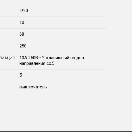
IP20
10
68
250
10А 250В~ 2-клавишный на два
РМАЦИЯ
направления сх.5
5
выключатель