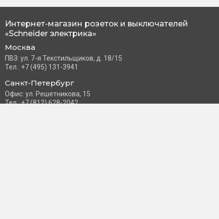
Интернет-магазин розеток и выключателей
«Schneider электрика»
Москва
ПВЗ: ул. 7-я Текстильщиков, д. 18/15
Тел.: +7 (495) 131-3941
Санкт-Петербург
Офис: ул. Решетникова, 15
Тел.: +7 (812) 628-2042
Часы работы: Пн–Пт с 10:00 до 18:00
info@schneider-russia.ru
Разделы сайта
Правила оплаты банковской картой
Возврат и обмен товара
Новости компании
О бренде
Политика конфиденциальности
Согласие на обработку персональных данных