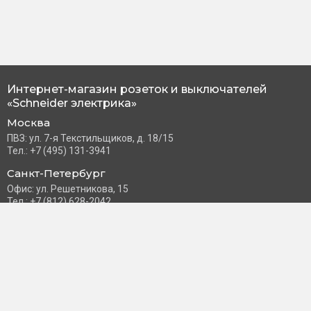
Интернет-магазин розеток и выключателей
«Schneider электрика»
Москва
ПВЗ: ул. 7-я Текстильщиков, д. 18/15
Тел.: +7 (495) 131-3941
Санкт-Петербург
Офис: ул. Решетникова, 15
Тел.: +7 (812) 628-2042
Часы работы: Пн–Пт с 10:00 до 18:00
info@schneider-russia.ru
Разделы сайта
Правила оплаты банковской картой
Возврат и обмен товара
Новости компании