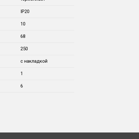
IP20
10
68
250
с накладкой
1
6