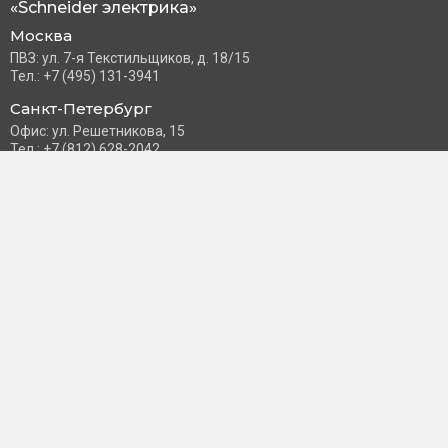
«Schneider электрика»
Москва
ПВЗ: ул. 7-я Текстильщиков, д. 18/15
Тел.: +7 (495) 131-3941
Санкт-Петербург
Офис: ул. Решетникова, 15
Тел.: +7 (812) 628-2042
Часы работы: Пн–Пт с 10:00 до 18:00
info@schneider-russia.ru
Разделы сайта
Правила оплаты банковской картой
Возврат и обмен товара
Новости компании
О бренде
Политика конфиденциальности
Согласие на обработку персональных данных
Доставка и оплата
Контакты