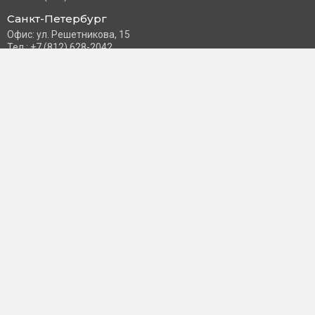
Санкт-Петербург
Офис: ул. Решетникова, 15
Тел.: +7 (812) 628-2042
Часы работы: Пн–Пт с 10:00 до 18:00
info@schneider-russia.ru
Разделы сайта
Правила оплаты банковской картой
Возврат и обмен товара
Новости компании
О бренде
Политика конфиденциальности
Согласие на обработку персональных данных
Доставка и оплата
Контакты
Пользователь
Личный кабинет
Избранное