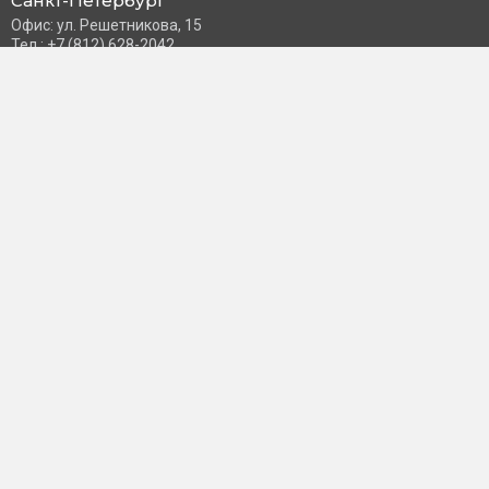
Санкт-Петербург
Офис: ул. Решетникова, 15
Тел.: +7 (812) 628-2042
Часы работы: Пн–Пт с 10:00 до 18:00
info@schneider-russia.ru
Разделы сайта
Правила оплаты банковской картой
Возврат и обмен товара
Новости компании
О бренде
Политика конфиденциальности
Согласие на обработку персональных данных
Доставка и оплата
Контакты
Пользователь
Личный кабинет
Избранное
Принимаем к оплате