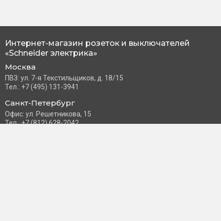
Интернет-магазин розеток и выключателей
«Schneider электрика»
Москва
ПВЗ: ул. 7-я Текстильщиков, д. 18/15
Тел.: +7 (495) 131-3941
Санкт-Петербург
Офис: ул. Решетникова, 15
Тел.: +7 (812) 628-2042
Часы работы: Пн–Пт с 10:00 до 18:00
info@schneider-russia.ru
Разделы сайта
Правила оплаты банковской картой
Возврат и обмен товара
Новости компании
О бренде