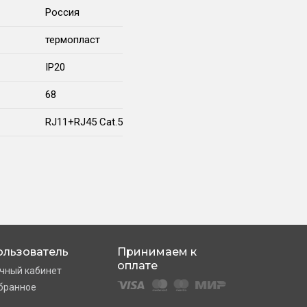
Россия
термопласт
IP20
68
RJ11+RJ45 Cat.5
ользователь
Принимаем к
оплате
чный кабинет
бранное