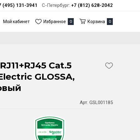
7 (495) 131-3941
С-Петербург:
+7 (812) 628-2042
Мой кабинет
Избранное
0
Корзина
0
RJ11+RJ45 Cat.5
Electric GLOSSA,
овый
Арт. GSL001185