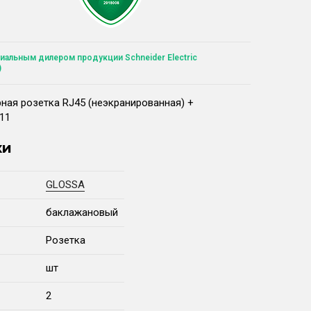
иальным дилером продукции Schneider Electric
)
ая розетка RJ45 (неэкранированная) +
11
ки
GLOSSA
баклажановый
Розетка
шт
2