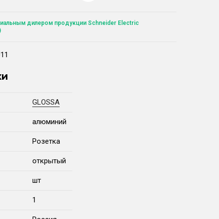
иальным дилером продукции Schneider Electric
)
J11
ки
GLOSSA
алюминий
Розетка
открытый
шт
1