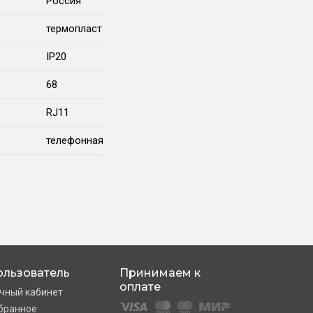
Россия
термопласт
IP20
68
RJ11
телефонная
ользователь
Принимаем к
оплате
чный кабинет
бранное