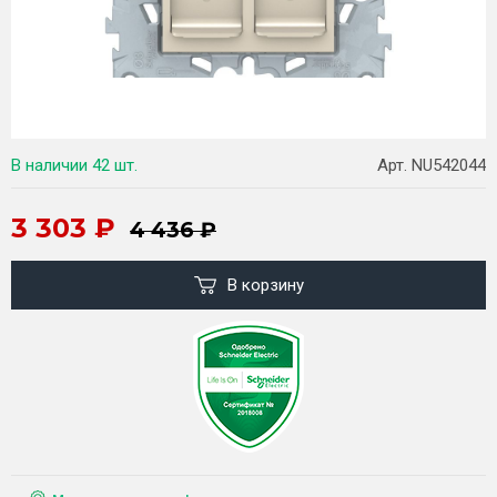
В наличии
42 шт.
Арт. NU542044
3 303
₽
4 436
₽
В корзину