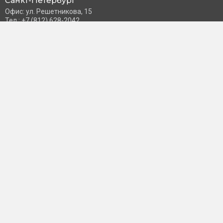
Санкт-Петербург
Офис: ул. Решетникова, 15
Тел.: +7 (812) 628-2042
Часы работы: Пн–Пт с 10:00 до 18:00
info@schneider-russia.ru
Разделы сайта
Правила оплаты банковской картой
Возврат и обмен товара
Новости компании
О бренде
Политика конфиденциальности
Согласие на обработку персональных данных
Доставка и оплата
Контакты
Пользователь
Личный кабинет
Избранное
Принимаем к оплате