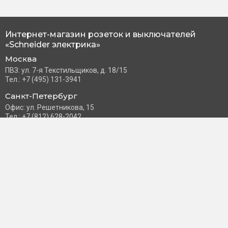
Интернет-магазин розеток и выключателей
«Schneider электрика»
Москва
ПВЗ: ул. 7-я Текстильщиков, д. 18/15
Тел.: +7 (495) 131-3941
Санкт-Петербург
Офис: ул. Решетникова, 15
Тел.: +7 (812) 628-2042
Часы работы: Пн–Пт с 10:00 до 18:00
info@schneider-russia.ru
Разделы сайта
Правила оплаты банковской картой
Возврат и обмен товара
Новости компании
О бренде
Политика конфиденциальности