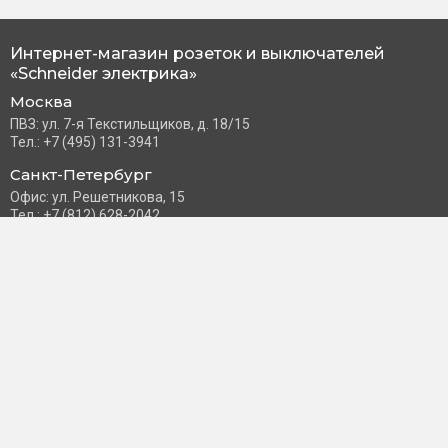
Интернет-магазин розеток и выключателей
«Schneider электрика»
Москва
ПВЗ: ул. 7-я Текстильщиков, д. 18/15
Тел.: +7 (495) 131-3941
Санкт-Петербург
Офис: ул. Решетникова, 15
Тел.: +7 (812) 628-2042
Часы работы: Пн–Пт с 10:00 до 18:00
info@schneider-russia.ru
Разделы сайта
Правила оплаты банковской картой
Возврат и обмен товара
Новости компании
О бренде
Политика конфиденциальности
Согласие на обработку персональных данных