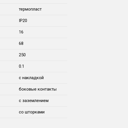
термопласт
IP20
16
68
250
0.1
с накладкой
боковые контакты
с заземлением
со шторками