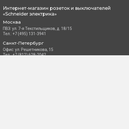
Интернет-магазин розеток и выключателей
«Schneider электрика»
Москва
ПВЗ: ул. 7-я Текстильщиков, д. 18/15
Тел.: +7 (495) 131-3941
Санкт-Петербург
Офис: ул. Решетникова, 15
Тел.: +7 (812) 628-2042
Часы работы: Пн–Пт с 10:00 до 18:00
info@schneider-russia.ru
Разделы сайта
Правила оплаты банковской картой
Возврат и обмен товара
Новости компании
О бренде
Политика конфиденциальности
Согласие на обработку персональных данных
Доставка и оплата