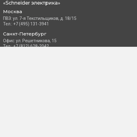
«Schneider электрика»
Москва
ПВЗ: ул. 7-я Текстильщиков, д. 18/15
Тел.: +7 (495) 131-3941
Санкт-Петербург
Офис: ул. Решетникова, 15
Тел.: +7 (812) 628-2042
Часы работы: Пн–Пт с 10:00 до 18:00
info@schneider-russia.ru
Разделы сайта
Правила оплаты банковской картой
Возврат и обмен товара
Новости компании
О бренде
Политика конфиденциальности
Согласие на обработку персональных данных
Доставка и оплата
Контакты