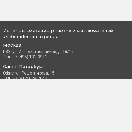
Интернет-магазин розеток и выключателей
«Schneider электрика»
Москва
ПВЗ: ул. 7-я Текстильщиков, д. 18/15
Тел.: +7 (495) 131-3941
Санкт-Петербург
Офис: ул. Решетникова, 15
Тел.: +7 (812) 628-2042
Часы работы: Пн–Пт с 10:00 до 18:00
info@schneider-russia.ru
Разделы сайта
Правила оплаты банковской картой
Возврат и обмен товара
Новости компании
О бренде