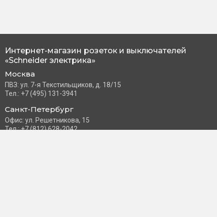
Интернет-магазин розеток и выключателей
«Schneider электрика»
Москва
ПВЗ: ул. 7-я Текстильщиков, д. 18/15
Тел.: +7 (495) 131-3941
Санкт-Петербург
Офис: ул. Решетникова, 15
Тел.: +7 (812) 628-2042
Часы работы: Пн–Пт с 10:00 до 18:00
info@schneider-russia.ru
Разделы сайта
Правила оплаты банковской картой
Возврат и обмен товара
Новости компании
О бренде