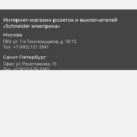
Интернет-магазин розеток и выключателей
«Schneider электрика»
Москва
ПВЗ: ул. 7-я Текстильщиков, д. 18/15
Тел.: +7 (495) 131-3941
Санкт-Петербург
Офис: ул. Решетникова, 15
Тел.: +7 (812) 628-2042
Часы работы: Пн–Пт с 10:00 до 18:00
info@schneider-russia.ru
Разделы сайта
Правила оплаты банковской картой
Возврат и обмен товара
Новости компании
О бренде
Политика конфиденциальности