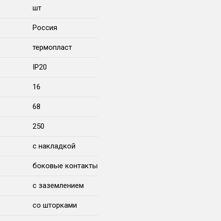
шт
Россия
термопласт
IP20
16
68
250
с накладкой
боковые контакты
с заземлением
со шторками