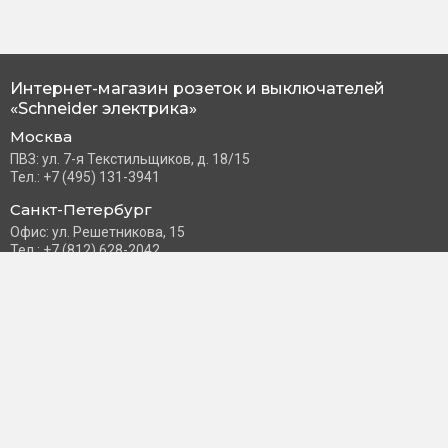
Интернет-магазин розеток и выключателей
«Schneider электрика»
Москва
ПВЗ: ул. 7-я Текстильщиков, д. 18/15
Тел.: +7 (495) 131-3941
Санкт-Петербург
Офис: ул. Решетникова, 15
Тел.: +7 (812) 628-2042
Часы работы: Пн–Пт с 10:00 до 18:00
info@schneider-russia.ru
Разделы сайта
Правила оплаты банковской картой
Возврат и обмен товара
Новости компании
О бренде