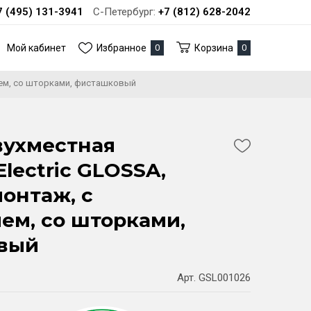
7 (495) 131-3941
С-Петербург:
+7 (812) 628-2042
Мой кабинет
Избранное
0
Корзина
0
нием, со шторками, фисташковый
вухместная
Electric GLOSSA,
онтаж, с
ем, со шторками,
вый
Арт. GSL001026