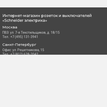
Интернет-магазин розеток и выключателей
«Schneider электрика»
Москва
ПВЗ: ул. 7-я Текстильщиков, д. 18/15
Тел.: +7 (495) 131-3941
Санкт-Петербург
Офис: ул. Решетникова, 15
Тел.: +7 (812) 628-2042
Часы работы: Пн–Пт с 10:00 до 18:00
info@schneider-russia.ru
Разделы сайта
Правила оплаты банковской картой
Возврат и обмен товара
Новости компании
О бренде
Политика конфиденциальности