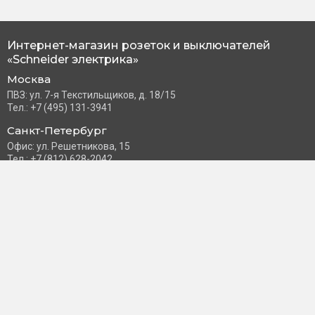
Интернет-магазин розеток и выключателей
«Schneider электрика»
Москва
ПВЗ: ул. 7-я Текстильщиков, д. 18/15
Тел.: +7 (495) 131-3941
Санкт-Петербург
Офис: ул. Решетникова, 15
Тел.: +7 (812) 628-2042
Часы работы: Пн–Пт с 10:00 до 18:00
info@schneider-russia.ru
Разделы сайта
Правила оплаты банковской картой
Возврат и обмен товара
Новости компании
О бренде
Политика конфиденциальности