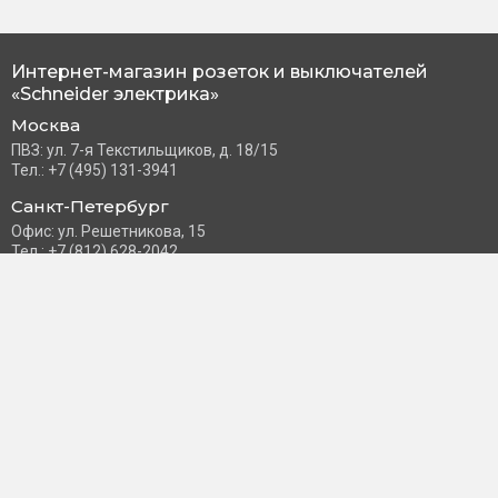
Интернет-магазин розеток и выключателей
«Schneider электрика»
Москва
ПВЗ: ул. 7-я Текстильщиков, д. 18/15
Тел.: +7 (495) 131-3941
Санкт-Петербург
Офис: ул. Решетникова, 15
Тел.: +7 (812) 628-2042
Часы работы: Пн–Пт с 10:00 до 18:00
info@schneider-russia.ru
Разделы сайта
Правила оплаты банковской картой
Возврат и обмен товара
Новости компании
О бренде
Политика конфиденциальности