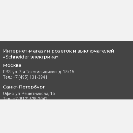
Интернет-магазин розеток и выключателей
«Schneider электрика»
Москва
ПВЗ: ул. 7-я Текстильщиков, д. 18/15
Тел.: +7 (495) 131-3941
Санкт-Петербург
Офис: ул. Решетникова, 15
Тел.: +7 (812) 628-2042
Часы работы: Пн–Пт с 10:00 до 18:00
info@schneider-russia.ru
Разделы сайта
Правила оплаты банковской картой