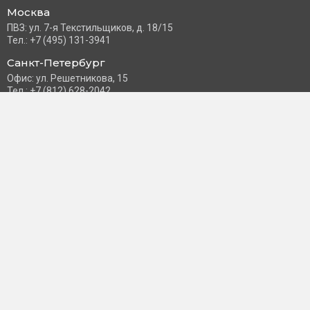
Москва
ПВЗ: ул. 7-я Текстильщиков, д. 18/15
Тел.: +7 (495) 131-3941
Санкт-Петербург
Офис: ул. Решетникова, 15
Тел.: +7 (812) 628-2042
Часы работы: Пн–Пт с 10:00 до 18:00
info@schneider-russia.ru
Разделы сайта
Правила оплаты банковской картой
Возврат и обмен товара
Новости компании
О бренде
Политика конфиденциальности
Согласие на обработку персональных данных
Доставка и оплата
Контакты
Пользователь